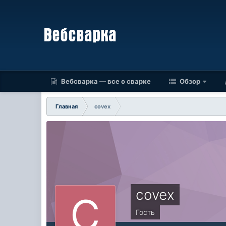
Вебсварка — все о сварке
Обзор
Главная
covex
covex
Гость