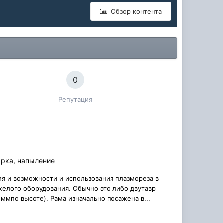
Обзор контента
0
Репутация
арка, напыление
я и возможности и использования плазмореза в
желого оборудования. Обычно это либо двутавр
 ммпо высоте). Рама изначально посажена в...