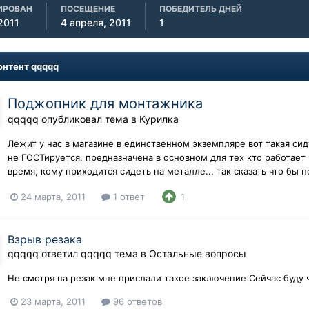
ИРОВАН
ПОСЕЩЕНИЕ
ПОБЕДИТЕЛЬ ДНЕЙ
2011
4 апреля, 2011
1
онтент qqqqq
Поджопник для монтажника
qqqqq
опубликовал тема в
Курилка
Лежит у нас в магазине в единственном экземпляре вот такая си
не ГОСТируется. предназначена в основном для тех кто работает
время, кому приходится сидеть на металле... так сказать что бы п
24 марта, 2011
1 ответ
1
Взрыв резака
qqqqq
ответил
qqqqq
тема в
Остальные вопросы
Не смотря на резак мне прислали такое заключение Сейчас буду ч
23 марта, 2011
96 ответов