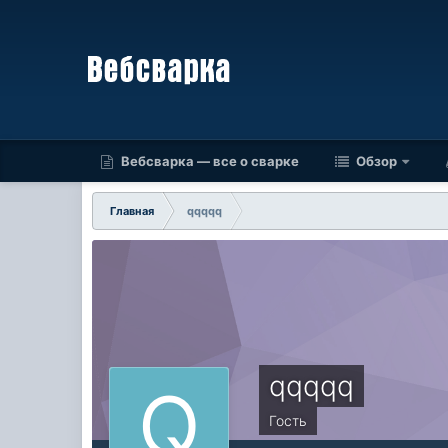
Вебсварка — все о сварке
Обзор
Главная
qqqqq
qqqqq
Гость