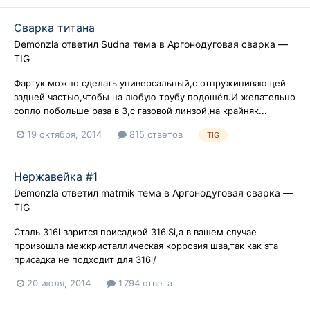
Сварка титана
Demonzla
ответил
Sudna
тема в
Аргонодуговая сварка —
TIG
Фартук можно сделать универсальный,с отпружинивающей
задней частью,чтобы на любую трубу подошёл.И желательно
сопло побольше раза в 3,с газовой линзой,на крайняк...
19 октября, 2014
815 ответов
TIG
Нержавейка #1
Demonzla
ответил
matrnik
тема в
Аргонодуговая сварка —
TIG
Сталь 316l варится присадкой 316lSi,а в вашем случае
произошла межкристаллическая коррозия шва,так как эта
присадка не подходит для 316l/
20 июля, 2014
1 794 ответа