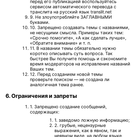
перед его публикацией воспользуйтесь
сервисом автоматического перевода с
транслита на русский язык translit.net
9. Не злоупотребляйте ЗАГЛАВНЫМИ
буквами.
10. Запрещено создавать темы с названиями,
не несущими смысла. Примеры таких тем:
«Срочно помогите», «А как сделать лучше»,
«Обратите внимание» и т. п.
11. В названии темы обязательно нужно
коротко описывать суть вопроса. Так
быстрее Вы получите помощь и сэкономите
время модераторов на исправление названий
Ваших тем.
12. Перед созданием новой темы
проверьте поиском — не создана ли
аналогичная тема ранее.
6. Ограничения и запреты
1. Запрещено создание сообщений,
содержащих:
1. заведомо ложнyю инфоpмацию;
2. гpубые, нецензурные
выражения, как в явном, так и
неявном виде, на любом языке,