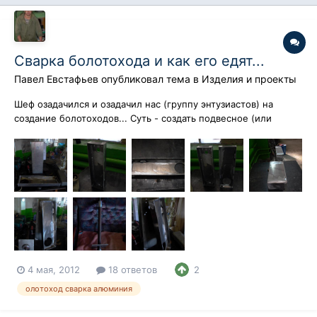
Сварка болотохода и как его едят...
Павел Евстафьев
опубликовал тема в
Изделия и проекты
Шеф озадачился и озадачил нас (группу энтузиастов) на
создание болотоходов... Суть - создать подвесное (или
стационарное) устройство для езды по очень мелкой воде...
Обусловлено это тем, что у шефа есть своя база отдыха на
раскатах Каспийского моря, а последние несколько лет
наблюдается снижение уро...
4 мая, 2012
18 ответов
2
олотоход сварка алюминия