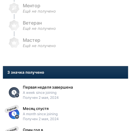
Ментор
Ещё не получено
Ветеран
Ещё не получено
Мастер
Ещё не получено
3 значка получено
Первая неделя завершена
A week since joining
Получен
2 мая, 2024
Редкий
Месяц спустя
A month since joining
Получен
2 мая, 2024
Редкий
Один год в