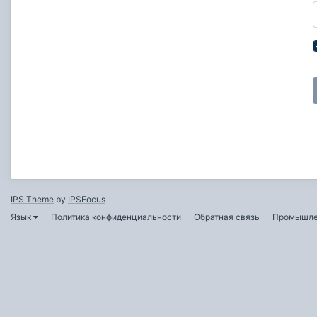
IPS Theme
by
IPSFocus
Язык
Политика конфиденциальности
Обратная связь
Промышле