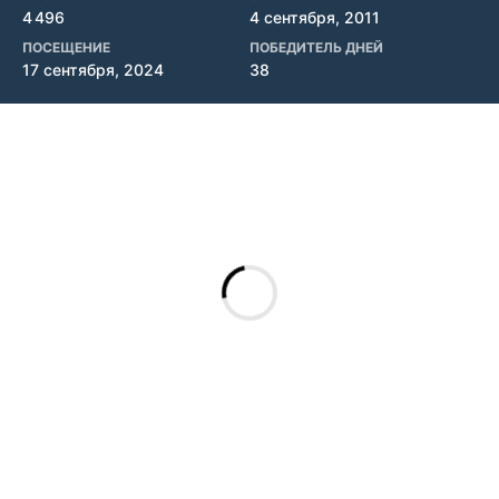
4 496
4 сентября, 2011
ПОСЕЩЕНИЕ
ПОБЕДИТЕЛЬ ДНЕЙ
17 сентября, 2024
38
Ещё #
Лепило
А что это и о чом?
20 января, 2017
Кустарь
А кто такой Мудифер:-) ?
21 января, 2017
Шурпет
Это тот же, кто и Люциден)))