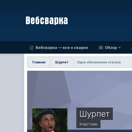
Вебсварка — все о сварке
Обзор
Главная
Шурпет
Одно обновление статуса
Шурпет
Участник