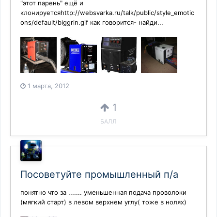
"этот парень" ещё и
клонируетсяhttp://websvarka.ru/talk/public/style_emotic
ons/default/biggrin.gif как говорится- найди...
1 марта, 2012
1
БАЛЛ
Посоветуйте промышленный п/а
понятно что за ....... уменьшенная подача проволоки
(мягкий старт) в левом верхнем углу( тоже в нолях)