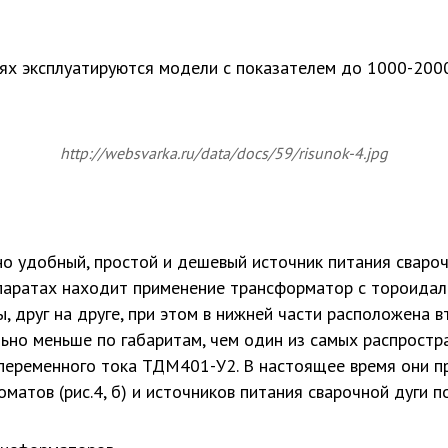
ях эксплуатируются модели с показателем до 1000-2000
http://websvarka.ru/data/docs/59/risunok-4.jpg
о удобный, простой и дешевый источник питания свароч
ппаратах находит применение трансформатор с тороидал
, друг на друге, при этом в нижней части расположена в
ьно меньше по габаритам, чем один из самых распростра
еременного тока ТДМ401-У2. В настоящее время они пр
атов (рис.4, б) и источников питания сварочной дуги п