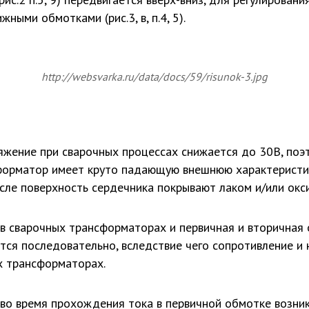
ыми обмотками (рис.3, в, п.4, 5).
http://websvarka.ru/data/docs/59/risunok-3.jpg
жение при сварочных процессах снижается до 30В, поэто
форматор имеет круто падающую внешнюю характеристику
исле поверхность сердечника покрывают лаком и/или окс
в сварочных трансформаторах и первичная и вторичная
ются последовательно, вследствие чего сопротивление и н
х трансформаторах.
во время прохождения тока в первичной обмотке возник