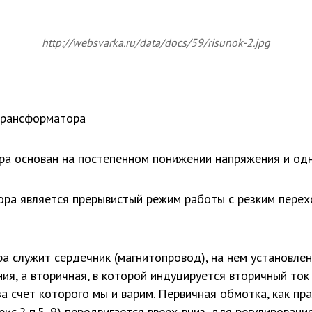
http://websvarka.ru/data/docs/59/risunok-2.jpg
трансформатора
а основан на постепенном понижении напряжения и од
ра является прерывистый режим работы с резким перех
 служит сердечник (магнитопровод), на нем установлен
ия, а вторичная, в которой индуцируется вторичный ток
 счет которого мы и варим. Первичная обмотка, как пра
рис.2 п.5, 9) передвигается вверх-вниз, для регулировани