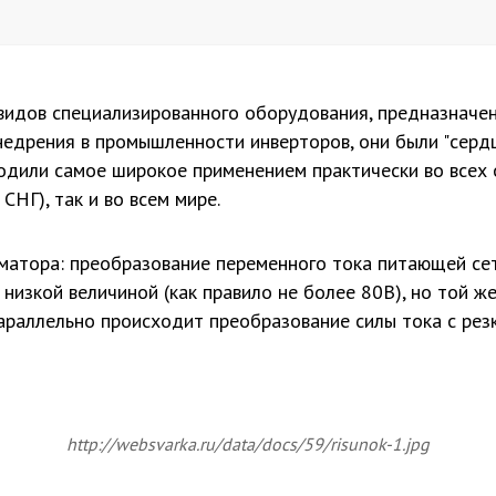
видов специализированного оборудования, предназначен
внедрения в промышленности инверторов, они были "серд
ходили самое широкое применением практически во всех
СНГ), так и во всем мире.
матора: преобразование переменного тока питающей се
 низкой величиной (как правило не более 80В), но той 
 параллельно происходит преобразование силы тока с рез
http://websvarka.ru/data/docs/59/risunok-1.jpg