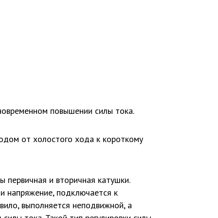
новременном повышении силы тока.
одом от холостого хода к короткому
ы первичная и вторичная катушки.
 и напряжение, подключается к
вило, выполняется неподвижной, а
я силы тока. Такой тип регулировки силы