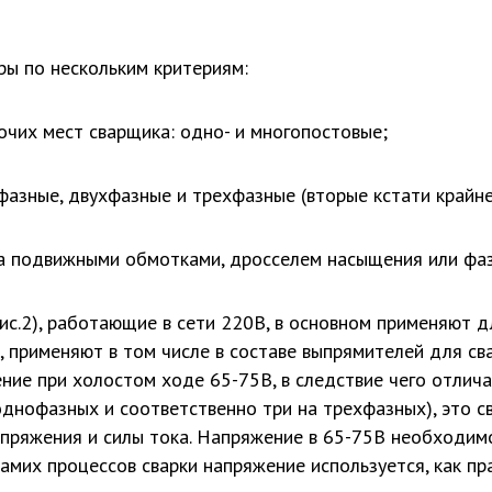
ы по нескольким критериям:
очих мест сварщика: одно- и многопостовые;
офазные, двухфазные и трехфазные (вторые кстати крайн
ка подвижными обмотками, дросселем насыщения или фаз
с.2), работающие в сети 220В, в основном применяют д
 применяют в том числе в составе выпрямителей для сва
ие при холостом ходе 65-75В, в следствие чего отлича
днофазных и соответственно три на трехфазных), это с
пряжения и силы тока. Напряжение в 65-75В необходим
амих процессов сварки напряжение используется, как пр