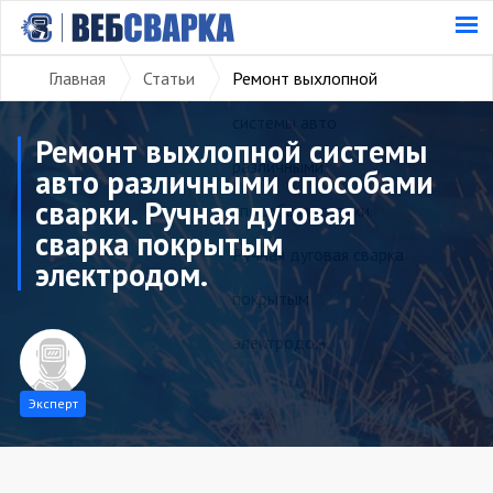
Главная
Статьи
Ремонт выхлопной
системы авто
Ремонт выхлопной системы
различными
авто различными способами
сварки. Ручная дуговая
способами сварки.
сварка покрытым
Ручная дуговая сварка
электродом.
покрытым
электродом.
Эксперт