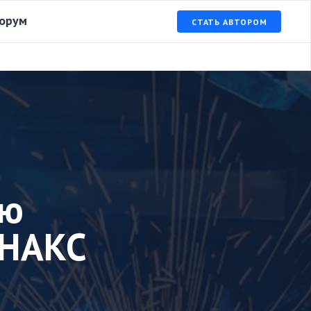
орум
СТАТЬ АВТОРОМ
ую
 НАКС